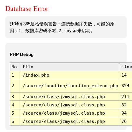
Database Error
(1040) 365建站错误警告：连接数据库失败，可能的原
因：1、数据库密码不对; 2、mysql未启动。
PHP Debug
No.
File
Line
1
/index.php
14
2
/source/function/function_extend.php
324
3
/source/class/jzmysql.class.php
211
4
/source/class/jzmysql.class.php
62
5
/source/class/jzmysql.class.php
94
6
/source/class/jzmysql.class.php
76