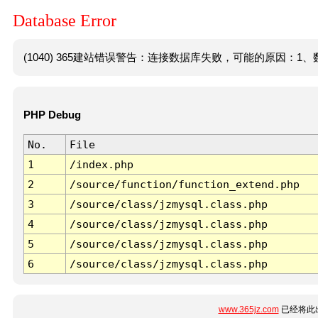
Database Error
(1040) 365建站错误警告：连接数据库失败，可能的原因：1、数
PHP Debug
No.
File
1
/index.php
2
/source/function/function_extend.php
3
/source/class/jzmysql.class.php
4
/source/class/jzmysql.class.php
5
/source/class/jzmysql.class.php
6
/source/class/jzmysql.class.php
www.365jz.com
已经将此