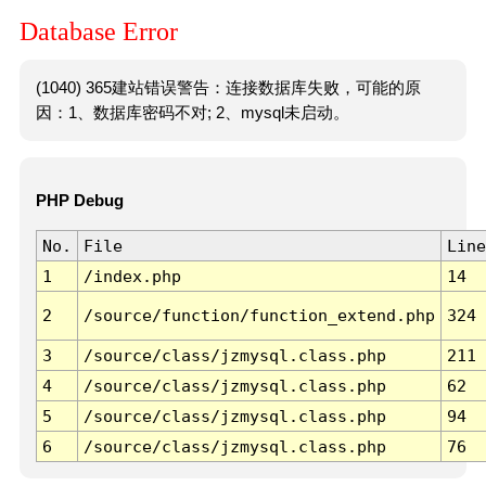
Database Error
(1040) 365建站错误警告：连接数据库失败，可能的原
因：1、数据库密码不对; 2、mysql未启动。
PHP Debug
No.
File
Line
1
/index.php
14
2
/source/function/function_extend.php
324
3
/source/class/jzmysql.class.php
211
4
/source/class/jzmysql.class.php
62
5
/source/class/jzmysql.class.php
94
6
/source/class/jzmysql.class.php
76