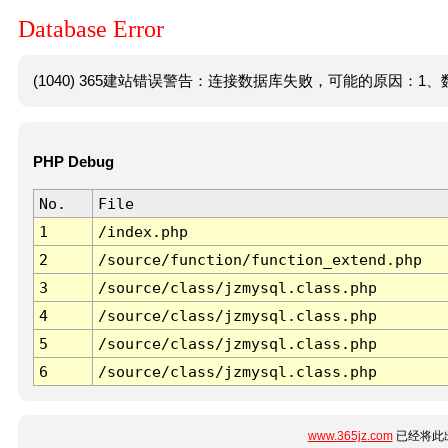
Database Error
(1040) 365建站错误警告：连接数据库失败，可能的原因：1、数
PHP Debug
No.
File
1
/index.php
2
/source/function/function_extend.php
3
/source/class/jzmysql.class.php
4
/source/class/jzmysql.class.php
5
/source/class/jzmysql.class.php
6
/source/class/jzmysql.class.php
www.365jz.com
已经将此