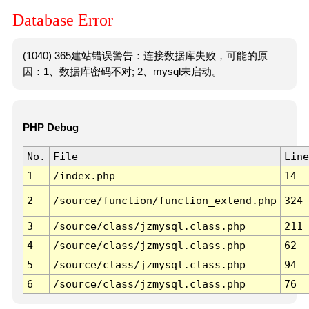
Database Error
(1040) 365建站错误警告：连接数据库失败，可能的原
因：1、数据库密码不对; 2、mysql未启动。
PHP Debug
No.
File
Line
1
/index.php
14
2
/source/function/function_extend.php
324
3
/source/class/jzmysql.class.php
211
4
/source/class/jzmysql.class.php
62
5
/source/class/jzmysql.class.php
94
6
/source/class/jzmysql.class.php
76