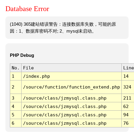
Database Error
(1040) 365建站错误警告：连接数据库失败，可能的原
因：1、数据库密码不对; 2、mysql未启动。
PHP Debug
No.
File
Line
1
/index.php
14
2
/source/function/function_extend.php
324
3
/source/class/jzmysql.class.php
211
4
/source/class/jzmysql.class.php
62
5
/source/class/jzmysql.class.php
94
6
/source/class/jzmysql.class.php
76