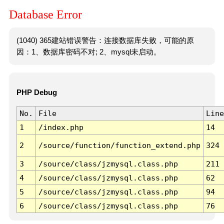
Database Error
(1040) 365建站错误警告：连接数据库失败，可能的原
因：1、数据库密码不对; 2、mysql未启动。
PHP Debug
No.
File
Line
1
/index.php
14
2
/source/function/function_extend.php
324
3
/source/class/jzmysql.class.php
211
4
/source/class/jzmysql.class.php
62
5
/source/class/jzmysql.class.php
94
6
/source/class/jzmysql.class.php
76