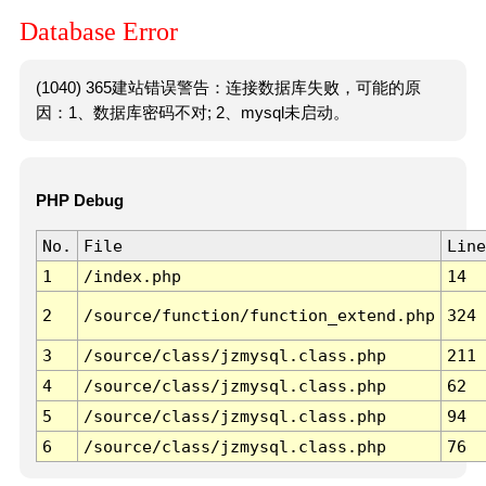
Database Error
(1040) 365建站错误警告：连接数据库失败，可能的原
因：1、数据库密码不对; 2、mysql未启动。
PHP Debug
No.
File
Line
1
/index.php
14
2
/source/function/function_extend.php
324
3
/source/class/jzmysql.class.php
211
4
/source/class/jzmysql.class.php
62
5
/source/class/jzmysql.class.php
94
6
/source/class/jzmysql.class.php
76