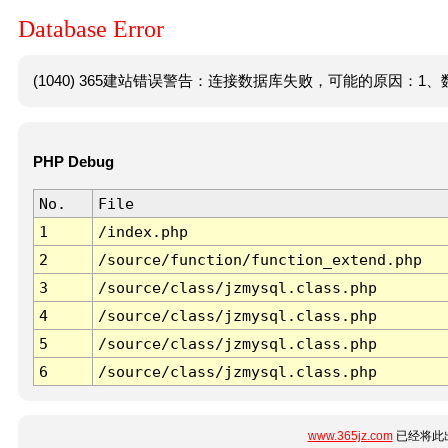
Database Error
(1040) 365建站错误警告：连接数据库失败，可能的原因：1、数
PHP Debug
No.
File
1
/index.php
2
/source/function/function_extend.php
3
/source/class/jzmysql.class.php
4
/source/class/jzmysql.class.php
5
/source/class/jzmysql.class.php
6
/source/class/jzmysql.class.php
www.365jz.com
已经将此