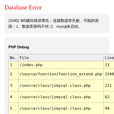
Database Error
(1040) 365建站错误警告：连接数据库失败，可能的原
因：1、数据库密码不对; 2、mysql未启动。
PHP Debug
No.
File
Line
1
/index.php
13
2
/source/function/function_extend.php
1548
3
/source/class/jzmysql.class.php
211
4
/source/class/jzmysql.class.php
62
5
/source/class/jzmysql.class.php
94