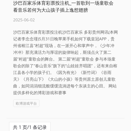
沙巴百家乐体育彩票投注机_一首歌到一场童歌会
看音乐若何为大山孩子插上逸想翅膀
2025-06-02
沙巴百家乐体育彩票投注机沙巴百家乐 多彩贵州网讯(本网
记者李念念瑾)5月31日晚苹果手机如何下载皇冠APP，贵
州省榕江县“村超”现场，在一派开心和掌声中，《少年冲
冲冲》那充满活力与厚谊的旋律响起，斯须点火了第二
届“村超”童歌会的舞台。 第二届“村超”童歌会 参与本场童
歌会的除了“春山音乐”旗下的“山娃娃齐唱团”，还有来自榕
江县各小学的孩子们。《因为有光》《新竹词》《谷雨
天》《月亮山下》《大山的小孩》等贵州原土原创儿童歌
曲，如同涓涓细流般缓缓流淌进每个东谈主的心田。 网站
提供多样化的博彩游戏和赛事
欧博游戏平台
共 1 页/1 条记录