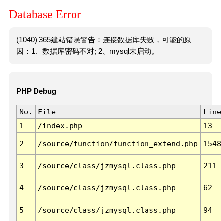
Database Error
(1040) 365建站错误警告：连接数据库失败，可能的原
因：1、数据库密码不对; 2、mysql未启动。
PHP Debug
No.
File
Line
1
/index.php
13
2
/source/function/function_extend.php
1548
3
/source/class/jzmysql.class.php
211
4
/source/class/jzmysql.class.php
62
5
/source/class/jzmysql.class.php
94