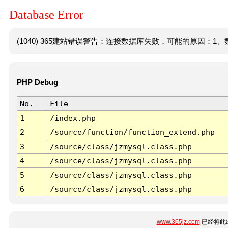
Database Error
(1040) 365建站错误警告：连接数据库失败，可能的原因：1、数
PHP Debug
No.
File
1
/index.php
2
/source/function/function_extend.php
3
/source/class/jzmysql.class.php
4
/source/class/jzmysql.class.php
5
/source/class/jzmysql.class.php
6
/source/class/jzmysql.class.php
www.365jz.com
已经将此