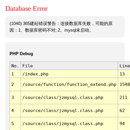
Database Error
(1040) 365建站错误警告：连接数据库失败，可能的原
因：1、数据库密码不对; 2、mysql未启动。
PHP Debug
No.
File
Line
1
/index.php
13
2
/source/function/function_extend.php
1548
3
/source/class/jzmysql.class.php
211
4
/source/class/jzmysql.class.php
62
5
/source/class/jzmysql.class.php
94