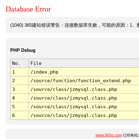
Database Error
(1040) 365建站错误警告：连接数据库失败，可能的原因：1、数
PHP Debug
No.
File
1
/index.php
2
/source/function/function_extend.php
3
/source/class/jzmysql.class.php
4
/source/class/jzmysql.class.php
5
/source/class/jzmysql.class.php
6
/source/class/jzmysql.class.php
www.365jz.com
已经将此