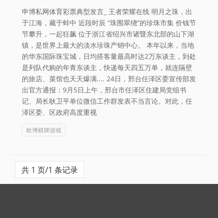
申博私网体育彩票典型发言_ 王者荣耀在线 明月之珠，出
于江海，藏于蚌中 近段时辰 “珠围翠绕”的珍珠市集 价钱节
节攀升，一起狂飙 位于浙江省绍兴市诸暨东北部的山下湖
镇，是世界上最大的淡水珍珠产销中心。 本年以来，当地
的华东国际珠宝城，日均搭客量最高时达2万东谈主，到处
是列队代购的年青东谈主，快递每天四五万单，就连隔壁
的旅店、菜馆也天天爆满.... 24日，邢台任泽区委宣传部发
出官方通报：9月5日上午，邢台市任泽区住建局党组书
记、局长耿卫平单位微信工作群发表不当言论。对此，任
泽区委、区政府高度重视
欧博棋牌游戏
共 1 页/1 条记录