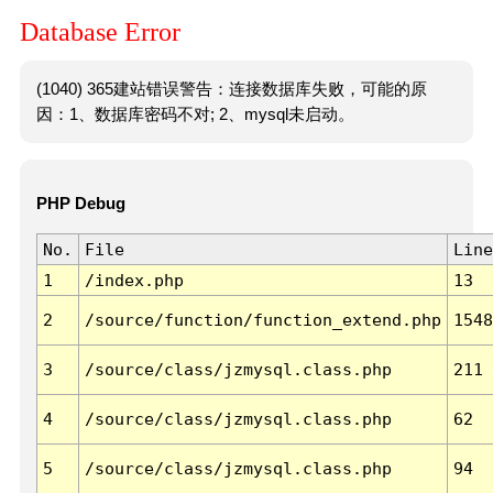
Database Error
(1040) 365建站错误警告：连接数据库失败，可能的原
因：1、数据库密码不对; 2、mysql未启动。
PHP Debug
No.
File
Line
1
/index.php
13
2
/source/function/function_extend.php
1548
3
/source/class/jzmysql.class.php
211
4
/source/class/jzmysql.class.php
62
5
/source/class/jzmysql.class.php
94