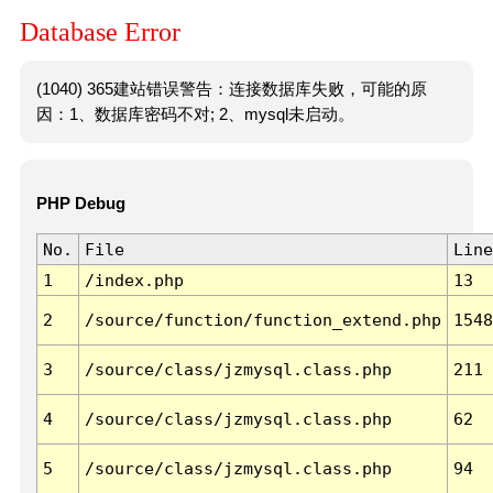
Database Error
(1040) 365建站错误警告：连接数据库失败，可能的原
因：1、数据库密码不对; 2、mysql未启动。
PHP Debug
No.
File
Line
1
/index.php
13
2
/source/function/function_extend.php
1548
3
/source/class/jzmysql.class.php
211
4
/source/class/jzmysql.class.php
62
5
/source/class/jzmysql.class.php
94