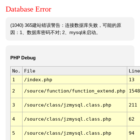
Database Error
(1040) 365建站错误警告：连接数据库失败，可能的原
因：1、数据库密码不对; 2、mysql未启动。
PHP Debug
No.
File
Line
1
/index.php
13
2
/source/function/function_extend.php
1548
3
/source/class/jzmysql.class.php
211
4
/source/class/jzmysql.class.php
62
5
/source/class/jzmysql.class.php
94