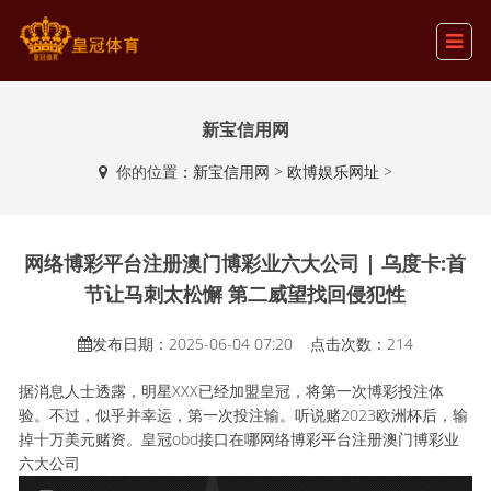
新宝信用网
你的位置：
新宝信用网
>
欧博娱乐网址
>
网络博彩平台注册澳门博彩业六大公司 | 乌度卡:首
节让马刺太松懈 第二威望找回侵犯性
发布日期：2025-06-04 07:20 点击次数：214
据消息人士透露，明星XXX已经加盟皇冠，将第一次博彩投注体
验。不过，似乎并幸运，第一次投注输。听说赌2023欧洲杯后，输
掉十万美元赌资。皇冠obd接口在哪网络博彩平台注册澳门博彩业
六大公司