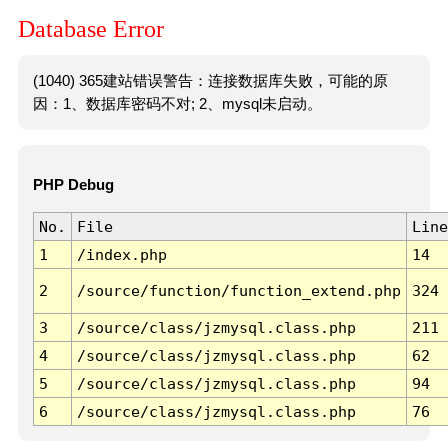
Database Error
(1040) 365建站错误警告：连接数据库失败，可能的原
因：1、数据库密码不对; 2、mysql未启动。
PHP Debug
No.
File
Line
1
/index.php
14
2
/source/function/function_extend.php
324
3
/source/class/jzmysql.class.php
211
4
/source/class/jzmysql.class.php
62
5
/source/class/jzmysql.class.php
94
6
/source/class/jzmysql.class.php
76