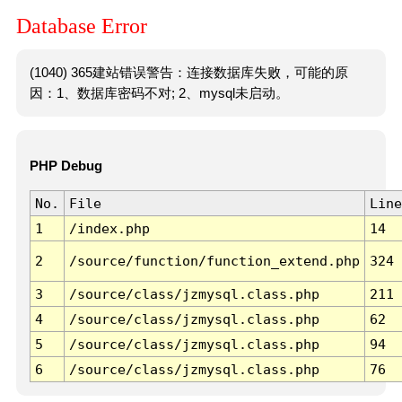
Database Error
(1040) 365建站错误警告：连接数据库失败，可能的原
因：1、数据库密码不对; 2、mysql未启动。
PHP Debug
No.
File
Line
1
/index.php
14
2
/source/function/function_extend.php
324
3
/source/class/jzmysql.class.php
211
4
/source/class/jzmysql.class.php
62
5
/source/class/jzmysql.class.php
94
6
/source/class/jzmysql.class.php
76