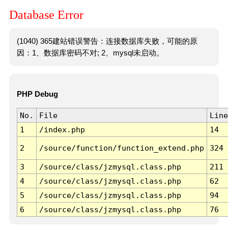
Database Error
(1040) 365建站错误警告：连接数据库失败，可能的原
因：1、数据库密码不对; 2、mysql未启动。
PHP Debug
No.
File
Line
1
/index.php
14
2
/source/function/function_extend.php
324
3
/source/class/jzmysql.class.php
211
4
/source/class/jzmysql.class.php
62
5
/source/class/jzmysql.class.php
94
6
/source/class/jzmysql.class.php
76