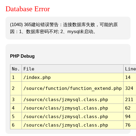
Database Error
(1040) 365建站错误警告：连接数据库失败，可能的原
因：1、数据库密码不对; 2、mysql未启动。
PHP Debug
No.
File
Line
1
/index.php
14
2
/source/function/function_extend.php
324
3
/source/class/jzmysql.class.php
211
4
/source/class/jzmysql.class.php
62
5
/source/class/jzmysql.class.php
94
6
/source/class/jzmysql.class.php
76