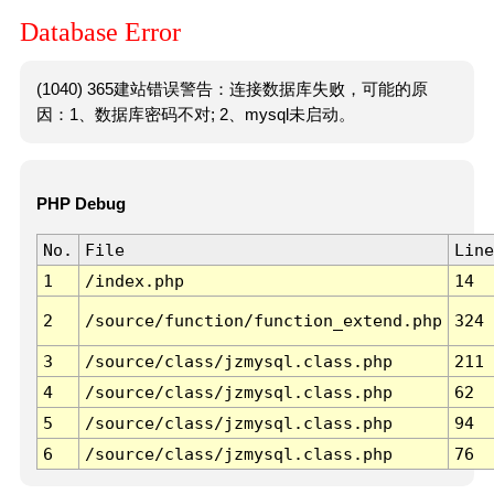
Database Error
(1040) 365建站错误警告：连接数据库失败，可能的原
因：1、数据库密码不对; 2、mysql未启动。
PHP Debug
No.
File
Line
1
/index.php
14
2
/source/function/function_extend.php
324
3
/source/class/jzmysql.class.php
211
4
/source/class/jzmysql.class.php
62
5
/source/class/jzmysql.class.php
94
6
/source/class/jzmysql.class.php
76