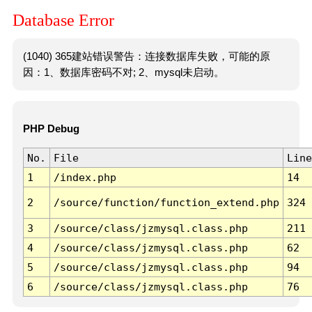
Database Error
(1040) 365建站错误警告：连接数据库失败，可能的原
因：1、数据库密码不对; 2、mysql未启动。
PHP Debug
No.
File
Line
1
/index.php
14
2
/source/function/function_extend.php
324
3
/source/class/jzmysql.class.php
211
4
/source/class/jzmysql.class.php
62
5
/source/class/jzmysql.class.php
94
6
/source/class/jzmysql.class.php
76