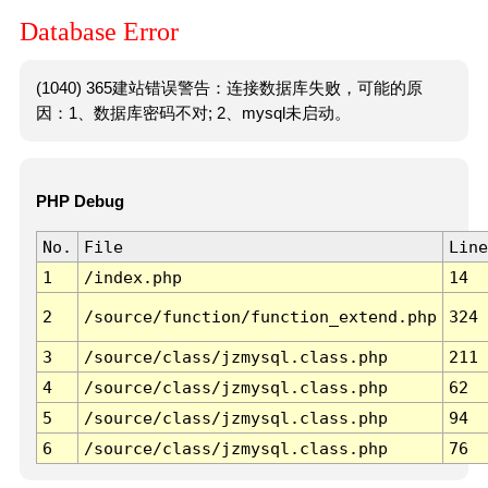
Database Error
(1040) 365建站错误警告：连接数据库失败，可能的原
因：1、数据库密码不对; 2、mysql未启动。
PHP Debug
No.
File
Line
1
/index.php
14
2
/source/function/function_extend.php
324
3
/source/class/jzmysql.class.php
211
4
/source/class/jzmysql.class.php
62
5
/source/class/jzmysql.class.php
94
6
/source/class/jzmysql.class.php
76