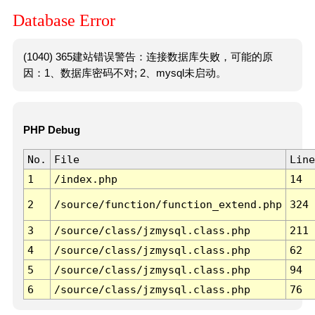
Database Error
(1040) 365建站错误警告：连接数据库失败，可能的原
因：1、数据库密码不对; 2、mysql未启动。
PHP Debug
No.
File
Line
1
/index.php
14
2
/source/function/function_extend.php
324
3
/source/class/jzmysql.class.php
211
4
/source/class/jzmysql.class.php
62
5
/source/class/jzmysql.class.php
94
6
/source/class/jzmysql.class.php
76