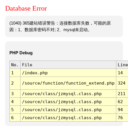
Database Error
(1040) 365建站错误警告：连接数据库失败，可能的原
因：1、数据库密码不对; 2、mysql未启动。
PHP Debug
No.
File
Line
1
/index.php
14
2
/source/function/function_extend.php
324
3
/source/class/jzmysql.class.php
211
4
/source/class/jzmysql.class.php
62
5
/source/class/jzmysql.class.php
94
6
/source/class/jzmysql.class.php
76