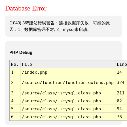
Database Error
(1040) 365建站错误警告：连接数据库失败，可能的原
因：1、数据库密码不对; 2、mysql未启动。
PHP Debug
No.
File
Line
1
/index.php
14
2
/source/function/function_extend.php
324
3
/source/class/jzmysql.class.php
211
4
/source/class/jzmysql.class.php
62
5
/source/class/jzmysql.class.php
94
6
/source/class/jzmysql.class.php
76