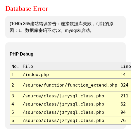
Database Error
(1040) 365建站错误警告：连接数据库失败，可能的原
因：1、数据库密码不对; 2、mysql未启动。
PHP Debug
No.
File
Line
1
/index.php
14
2
/source/function/function_extend.php
324
3
/source/class/jzmysql.class.php
211
4
/source/class/jzmysql.class.php
62
5
/source/class/jzmysql.class.php
94
6
/source/class/jzmysql.class.php
76