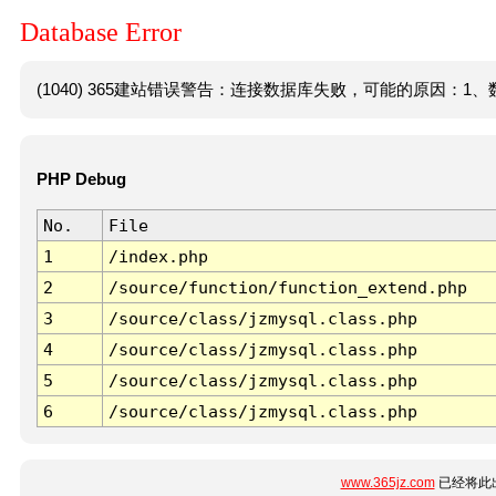
Database Error
(1040) 365建站错误警告：连接数据库失败，可能的原因：1、数
PHP Debug
No.
File
1
/index.php
2
/source/function/function_extend.php
3
/source/class/jzmysql.class.php
4
/source/class/jzmysql.class.php
5
/source/class/jzmysql.class.php
6
/source/class/jzmysql.class.php
www.365jz.com
已经将此